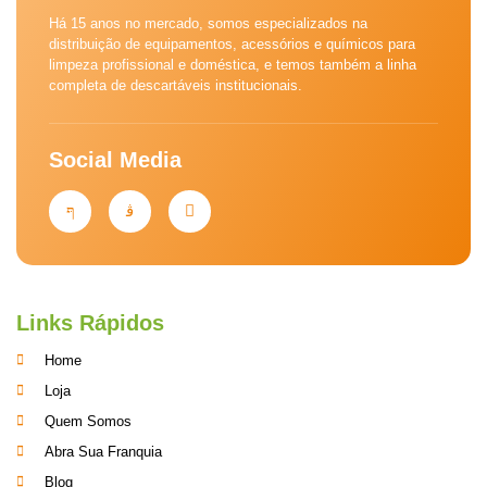
Há 15 anos no mercado, somos especializados na
distribuição de equipamentos, acessórios e químicos para
limpeza profissional e doméstica, e temos também a linha
completa de descartáveis institucionais.
Social Media
Links Rápidos
Home
Loja
Quem Somos
Abra Sua Franquia
Blog