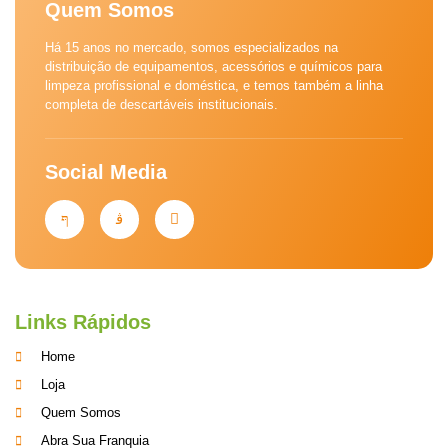
Quem Somos
Há 15 anos no mercado, somos especializados na
distribuição de equipamentos, acessórios e químicos para
limpeza profissional e doméstica, e temos também a linha
completa de descartáveis institucionais.
Social Media
Links Rápidos
Home
Loja
Quem Somos
Abra Sua Franquia