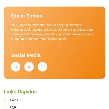
Quem Somos
Há 15 anos no mercado, somos especializados na
distribuição de equipamentos, acessórios e químicos para
limpeza profissional e doméstica, e temos também a linha
completa de descartáveis institucionais.
Social Media
Links Rápidos
Home
Loja