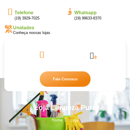
Telefone
Whatsapp
(19) 3929-7025
(19) 99633-8370
Unidades
Conheça nossas lojas.
0
Fale Conosco
Loja Limpeza Pura
Home
Loja