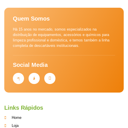
Quem Somos
Há 15 anos no mercado, somos especializados na
distribuição de equipamentos, acessórios e químicos para
limpeza profissional e doméstica, e temos também a linha
completa de descartáveis institucionais.
Social Media
Links Rápidos
Home
Loja