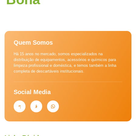
Quem Somos
Há 15 anos no mercado, somos especializados na
distribuição de equipamentos, acessórios e químicos para
limpeza profissional e doméstica, e temos também a linha
completa de descartáveis institucionais.
Social Media