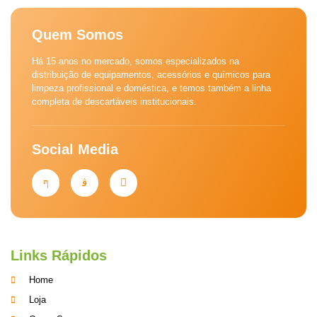
Quem Somos
Há 15 anos no mercado, somos especializados na
distribuição de equipamentos, acessórios e químicos para
limpeza profissional e doméstica, e temos também a linha
completa de descartáveis institucionais.
Social Media
Links Rápidos
Home
Loja