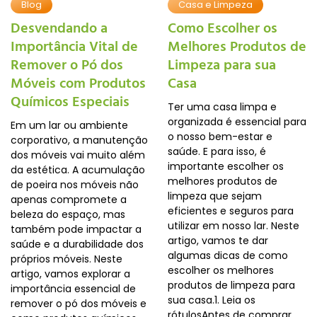
Blog
Casa e Limpeza
Desvendando a
Como Escolher os
Importância Vital de
Melhores Produtos de
Remover o Pó dos
Limpeza para sua
Móveis com Produtos
Casa
Químicos Especiais
Ter uma casa limpa e
organizada é essencial para
Em um lar ou ambiente
o nosso bem-estar e
corporativo, a manutenção
saúde. E para isso, é
dos móveis vai muito além
importante escolher os
da estética. A acumulação
melhores produtos de
de poeira nos móveis não
limpeza que sejam
apenas compromete a
eficientes e seguros para
beleza do espaço, mas
utilizar em nosso lar. Neste
também pode impactar a
artigo, vamos te dar
saúde e a durabilidade dos
algumas dicas de como
próprios móveis. Neste
escolher os melhores
artigo, vamos explorar a
produtos de limpeza para
importância essencial de
sua casa.1. Leia os
remover o pó dos móveis e
rótulosAntes de comprar