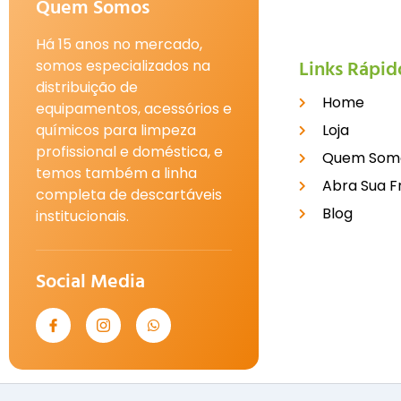
Quem Somos
Há 15 anos no mercado,
Links Rápid
somos especializados na
distribuição de
Home
equipamentos, acessórios e
químicos para limpeza
Loja
profissional e doméstica, e
Quem Som
temos também a linha
Abra Sua F
completa de descartáveis
Blog
institucionais.
Social Media