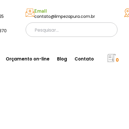
Email
25
contato@limpezapura.com.br
370
Orçamento on-line
Blog
Contato
0