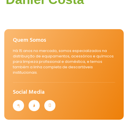
Quem Somos
Há 15 anos no mercado, somos especializados na
distribuição de equipamentos, acessórios e químicos
para limpeza profissional e doméstica, e temos
também a linha completa de descartáveis
institucionais.
Social Media