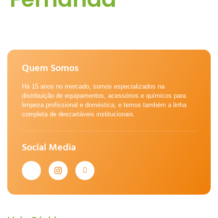
Quem Somos
Há 15 anos no mercado, somos especializados na
distribuição de equipamentos, acessórios e químicos para
limpeza profissional e doméstica, e temos também a linha
completa de descartáveis institucionais.
Social Media