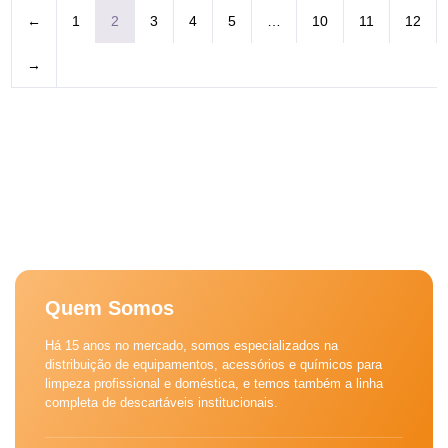
←
1
2
3
4
5
…
10
11
12
→
Quem Somos
Há 15 anos no mercado, somos especializados na
distribuição de equipamentos, acessórios e químicos para
limpeza profissional e doméstica, e temos também a linha
completa de descartáveis institucionais.