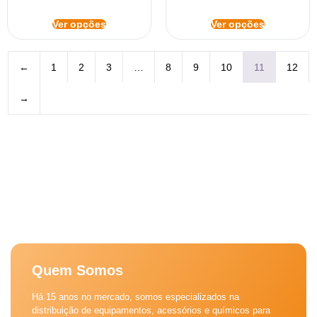
Ver opções
Ver opções
←
1
2
3
…
8
9
10
11
12
→
Quem Somos
Há 15 anos no mercado, somos especializados na
distribuição de equipamentos, acessórios e químicos para