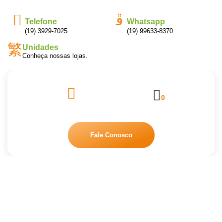
Telefone
Whatsapp
(19) 3929-7025
(19) 99633-8370
Unidades
Conheça nossas lojas.
0
Fale Conosco
AROMATIZADOR ELETRICO DE
CERÂMICA
Início
/
Pura Home
/ AROMATIZADOR ELETRICO DE