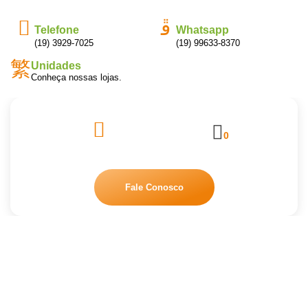
Telefone
Whatsapp
(19) 3929-7025
(19) 99633-8370
Unidades
Conheça nossas lojas.
0
Fale Conosco
PAPEL HIGIÊNICO BRANCO ROLÃO
– PERFPEL
Início
/
Higiene Pessoal
/ PAPEL HIGIÊNICO BRANCO ROLÃO