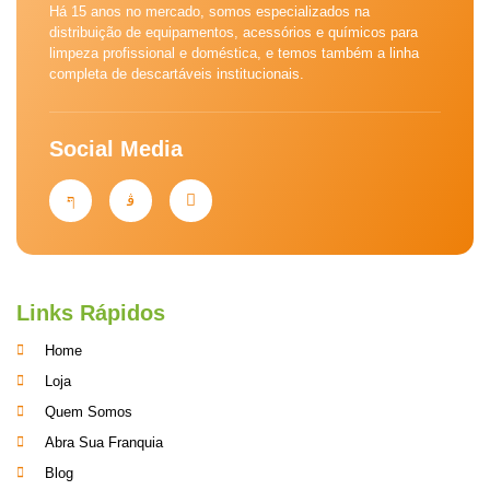
Há 15 anos no mercado, somos especializados na
distribuição de equipamentos, acessórios e químicos para
limpeza profissional e doméstica, e temos também a linha
completa de descartáveis institucionais.
Social Media
Links Rápidos
Home
Loja
Quem Somos
Abra Sua Franquia
Blog