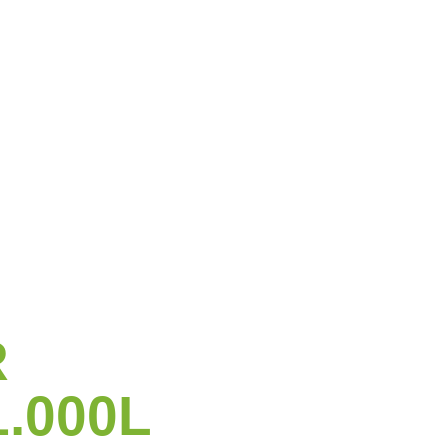
R
.000L