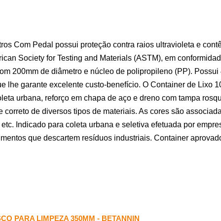
tros Com Pedal possui proteção contra raios ultravioleta e contê
merican Society for Testing and Materials (ASTM), em conformi
om 200mm de diâmetro e núcleo de polipropileno (PP). Possui 4 
que lhe garante excelente custo-benefício. O Container de Lixo 
leta urbana, reforço em chapa de aço e dreno com tampa rosq
e correto de diversos tipos de materiais. As cores são associada
s, etc. Indicado para coleta urbana e seletiva efetuada por emp
cimentos que descartem resíduos industriais. Container apro