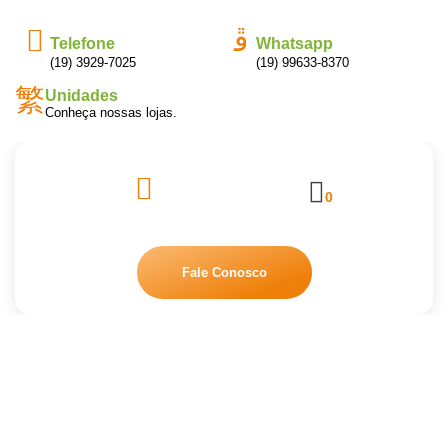
Telefone
Whatsapp
(19) 3929-7025
(19) 99633-8370
Unidades
Conheça nossas lojas.
0
Fale Conosco
CJ-24 – SPARTAN
Início
/
Produtos de Limpeza
/ CJ-24 – SPARTAN