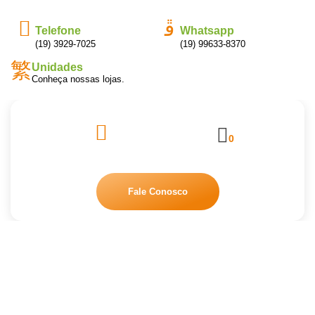
Telefone
Whatsapp
(19) 3929-7025
(19) 99633-8370
Unidades
Conheça nossas lojas.
0
Fale Conosco
DISCO LIMP 410 MM
Início
/
Acessórios
/ DISCO LIMP 410 MM