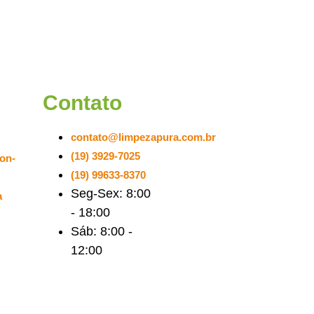
Contato
contato@limpezapura.com.br
(19) 3929-7025
on-
(19) 99633-8370
Seg-Sex: 8:00
a
- 18:00
Sáb: 8:00 -
12:00