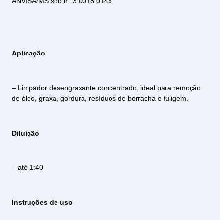
ANVISA/MS sob n° 3.0018.0145
Aplicação
– Limpador desengraxante concentrado, ideal para remoção
de óleo, graxa, gordura, resíduos de borracha e fuligem.
Diluição
– até 1:40
Instruções de uso