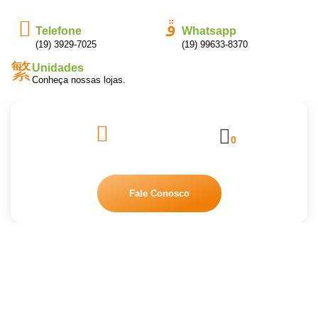
Telefone
Whatsapp
(19) 3929-7025
(19) 99633-8370
Unidades
Conheça nossas lojas.
0
Fale Conosco
H2D2 SPARTAN
Início
/
Produtos de Limpeza
/ H2D2 SPARTAN