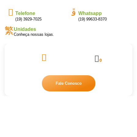
Telefone
Whatsapp
(19) 3929-7025
(19) 99633-8370
Unidades
Conheça nossas lojas.
0
Fale Conosco
LDN-10 – SPARTAN
Início
/
Produtos de Limpeza
/ LDN-10 – SPARTAN