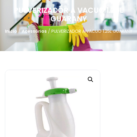
PULVERIZADOR A VACUO 1.25L
GUARANY
Início
/
Acessórios
/ PULVERIZADOR A VACUO 1.25L GUARANY