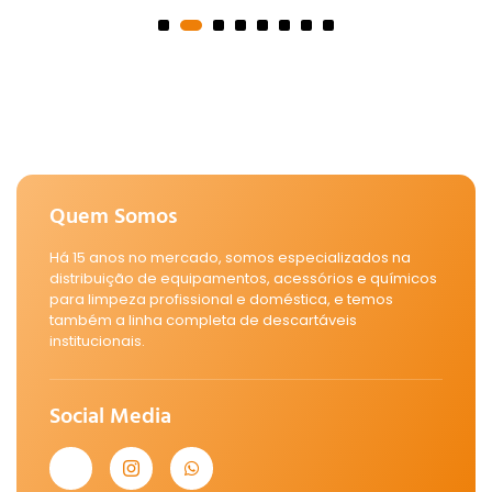
Quem Somos
Há 15 anos no mercado, somos especializados na
distribuição de equipamentos, acessórios e químicos
para limpeza profissional e doméstica, e temos
também a linha completa de descartáveis
institucionais.
Social Media