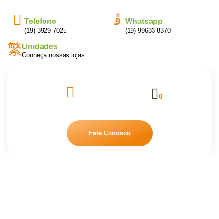
Telefone
Whatsapp
(19) 3929-7025
(19) 99633-8370
Unidades
Conheça nossas lojas.
0
Fale Conosco
SABAO LIQUIDO ROUPA 5L
HARMONIEX
Início
/
Produtos de Limpeza
/ SABAO LIQUIDO ROUPA 5L