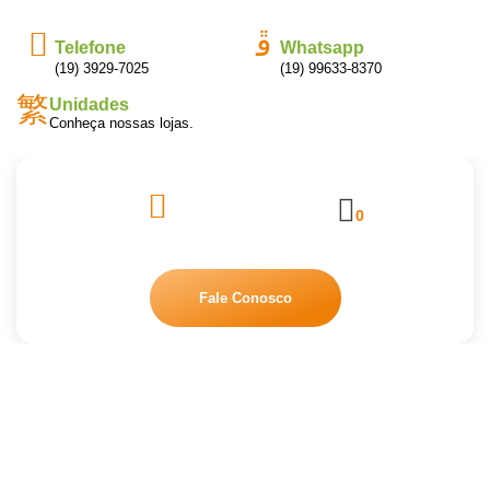
Telefone
Whatsapp
(19) 3929-7025
(19) 99633-8370
Unidades
Conheça nossas lojas.
0
Fale Conosco
SABONETE LIQUIDO
ANTISSEPTICO 500ML START –
ERVA DOCE