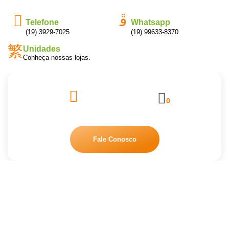
Telefone
Whatsapp
(19) 3929-7025
(19) 99633-8370
Unidades
Conheça nossas lojas.
0
Fale Conosco
SABONETE LIQUIDO
ANTISSEPTICO 5L SPARTAN
XPRESS T4 – INODORO