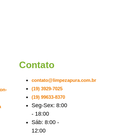
Contato
contato@limpezapura.com.br
(19) 3929-7025
on-
(19) 99633-8370
Seg-Sex: 8:00
a
- 18:00
Sáb: 8:00 -
12:00