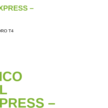
XPRESS –
ORO T4
ICO
L
PRESS –