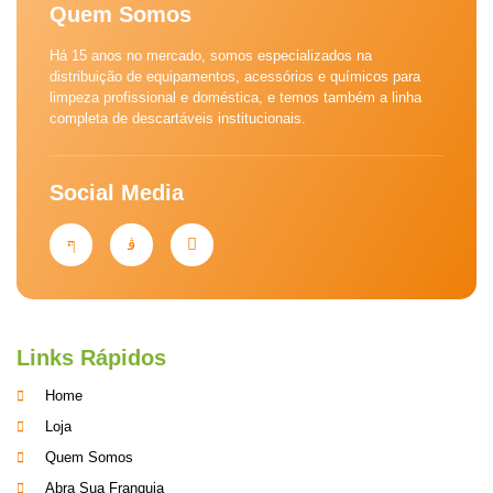
Quem Somos
Há 15 anos no mercado, somos especializados na
distribuição de equipamentos, acessórios e químicos para
limpeza profissional e doméstica, e temos também a linha
completa de descartáveis institucionais.
Social Media
Links Rápidos
Home
Loja
Quem Somos
Abra Sua Franquia