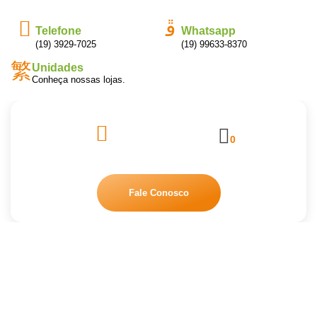
Telefone
Whatsapp
(19) 3929-7025
(19) 99633-8370
Unidades
Conheça nossas lojas.
0
Fale Conosco
SACO LIXO AZUL MEDIO 100UN
Início
/
Descartáveis Institucionais
/ SACO LIXO AZUL MEDIO
100UN