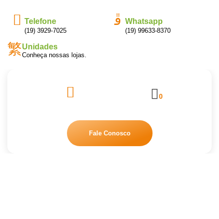
Telefone
Whatsapp
(19) 3929-7025
(19) 99633-8370
Unidades
Conheça nossas lojas.
0
Fale Conosco
VASSOURA NOVICA MULTIUSO –
SUPERPRO
Início
/
Equipamentos
/ VASSOURA NOVICA MULTIUSO –