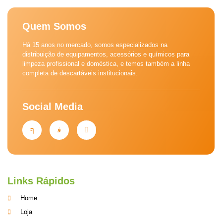
Quem Somos
Há 15 anos no mercado, somos especializados na
distribuição de equipamentos, acessórios e químicos para
limpeza profissional e doméstica, e temos também a linha
completa de descartáveis institucionais.
Social Media
Links Rápidos
Home
Loja